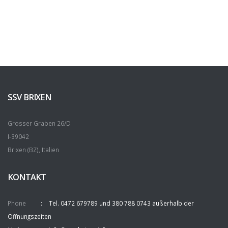
SSV BRIXEN
Grosser Graben 26/D
I-39042
Brixen (BZ), Italien
KONTAKT
Phone
Tel. 0472 679789 und 380 788 0743 außerhalb der
Öffnungszeiten