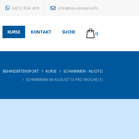
0472 834 409
info@ssv-brixen.info
KURSE
KONTAKT
SUCHE
()
BEHINDERTENSPORT
KURSE
SCHWIMMEN - NUOTO
SCHWIMMEN IM AUGUST 1X PRO WOCHE (1)