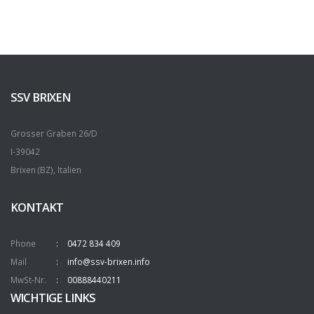
SSV BRIXEN
Grosser Graben 26/D
I-39042
Brixen (BZ), Italien
KONTAKT
Phone
0472 834 409
Mail
info@ssv-brixen.info
MwSt-Nr.
00888440211
WICHTIGE LINKS