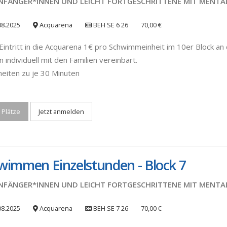
NFÄNGER*INNEN UND LEICHT FORTGESCHRITTENE MIT MENTA
08.2025
Acquarena
BEH SE 6 26
70,00 €
Eintritt in die Acquarena 1€ pro Schwimmeinheit im 10er Block an d
 individuell mit den Familien vereinbart.
heiten zu je 30 Minuten
 Plätze
Jetzt anmelden
wimmen Einzelstunden - Block 7
NFÄNGER*INNEN UND LEICHT FORTGESCHRITTENE MIT MENTA
08.2025
Acquarena
BEH SE 7 26
70,00 €