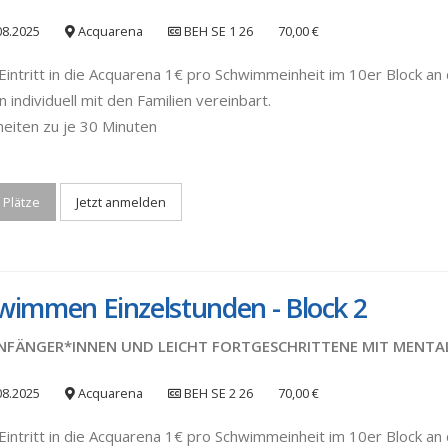
08.2025
Acquarena
BEH SE 1 26
70,00 €
Eintritt in die Acquarena 1€ pro Schwimmeinheit im 10er Block an d
 individuell mit den Familien vereinbart.
heiten zu je 30 Minuten
 Plätze
Jetzt anmelden
wimmen Einzelstunden - Block 2
NFÄNGER*INNEN UND LEICHT FORTGESCHRITTENE MIT MENTA
08.2025
Acquarena
BEH SE 2 26
70,00 €
Eintritt in die Acquarena 1€ pro Schwimmeinheit im 10er Block an 