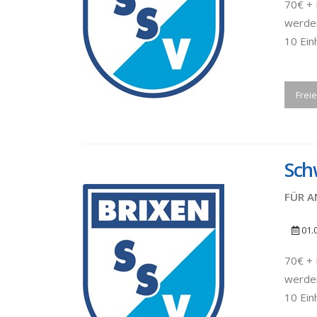
70€ + 
werden
10 Ein
Freie
Sch
FÜR A
01.
70€ + 
werden
10 Ein