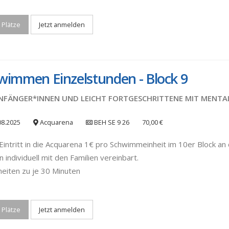
 Plätze
Jetzt anmelden
wimmen Einzelstunden - Block 9
NFÄNGER*INNEN UND LEICHT FORTGESCHRITTENE MIT MENTA
08.2025
Acquarena
BEH SE 9 26
70,00 €
Eintritt in die Acquarena 1€ pro Schwimmeinheit im 10er Block an d
 individuell mit den Familien vereinbart.
heiten zu je 30 Minuten
 Plätze
Jetzt anmelden