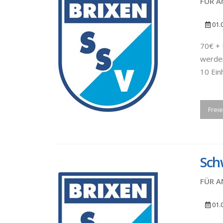
FÜR A
01.
70€ + 
werden
10 Ein
Freie
Sch
FÜR A
01.