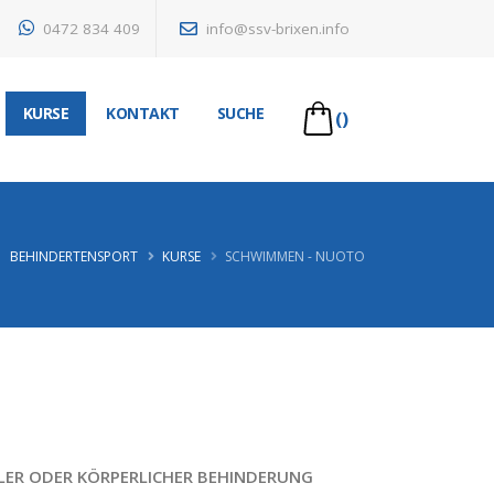
0472 834 409
info@ssv-brixen.info
KURSE
KONTAKT
SUCHE
()
BEHINDERTENSPORT
KURSE
SCHWIMMEN - NUOTO
LER ODER KÖRPERLICHER BEHINDERUNG