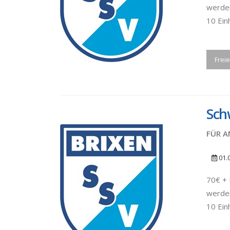
werden
10 Ein
Freie
Sch
FÜR A
01.
70€ + 
werden
10 Ein