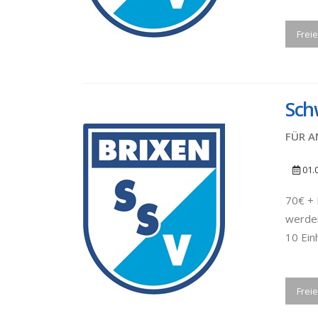
Freie
Sch
FÜR A
01.
70€ + 
werden
10 Ein
Freie