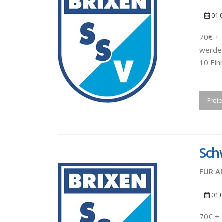
01.
70€ + 
werden
10 Ein
Freie
Sch
FÜR A
01.
70€ + 