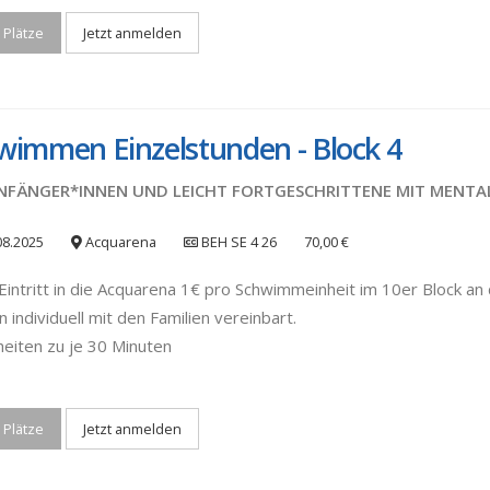
 Plätze
Jetzt anmelden
wimmen Einzelstunden - Block 4
NFÄNGER*INNEN UND LEICHT FORTGESCHRITTENE MIT MENTA
08.2025
Acquarena
BEH SE 4 26
70,00 €
Eintritt in die Acquarena 1€ pro Schwimmeinheit im 10er Block an d
 individuell mit den Familien vereinbart.
heiten zu je 30 Minuten
 Plätze
Jetzt anmelden