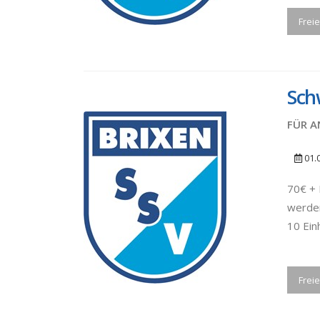
Freie
Sch
FÜR A
01.
70€ + 
werden
10 Ein
Freie