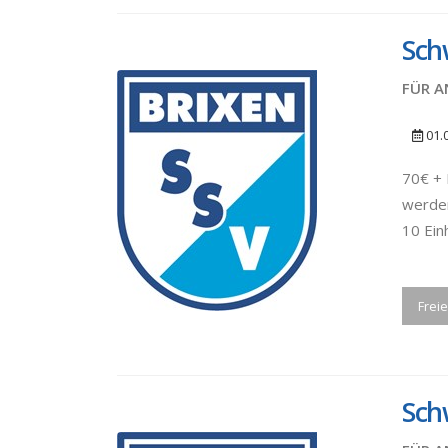
Sch
FÜR A
01.
70€ + 
werden
10 Ein
Freie
Sch