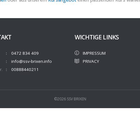
TAKT
WICHTIGE LINKS
0472 834 409
IMPRESSUM
info@ssv-brixen.info
PRIVACY
r.
00888440211
©2026 SSV BRIXEN