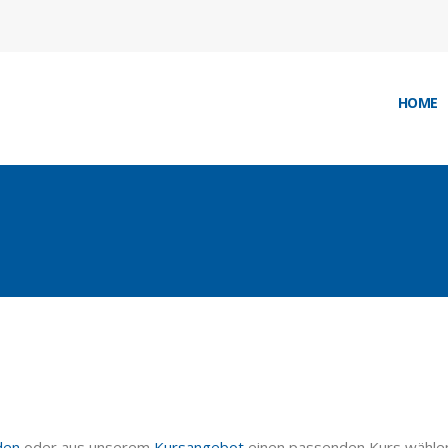
HOME
den
oder aus unserem
Kursangebot
einen passenden Kurs wähle