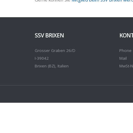
SSV BRIXEN
KON
Grosser Graben 26/D
Phone
I-39042
Mail
Brixen (BZ), Italien
MwSt-N