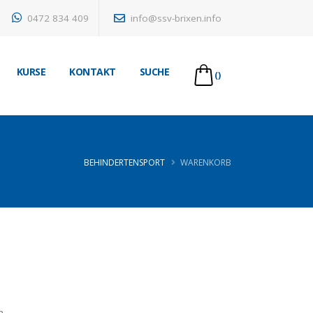
0472 834 409
info@ssv-brixen.info
KURSE
KONTAKT
SUCHE
()
BEHINDERTENSPORT
WARENKORB
n.