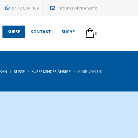
0472 834 409
info@ssv-brixen.info
KURSE
KONTAKT
SUCHE
()
IKAN
KURSE
KURSE MINDERJÄHRIGE
MINIBUDO U8