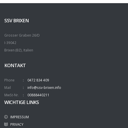
SSV BRIXEN
Grosser Graben 26/D
I-39042
Brixen (BZ), Italien
KONTAKT
Phone
0472 834 409
Mail
info@ssv-brixen.info
MwSt-Nr.
00888440211
WICHTIGE LINKS
IMPRESSUM
PRIVACY