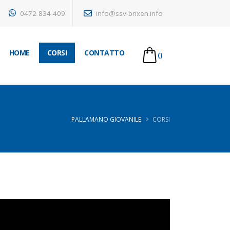
0472 834 409
info@ssv-brixen.info
HOME
CORSI
CONTATTO
()
PALLAMANO GIOVANILE
CORSI