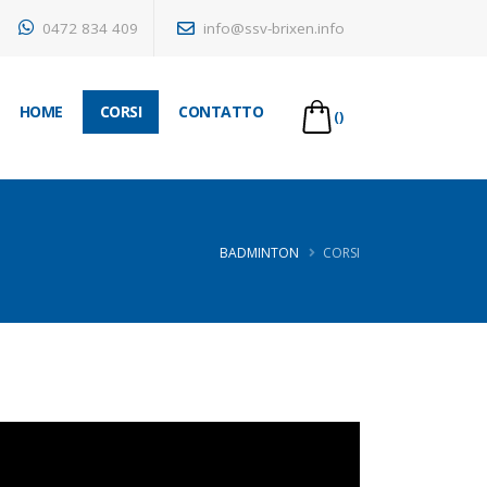
0472 834 409
info@ssv-brixen.info
HOME
CORSI
CONTATTO
()
BADMINTON
CORSI