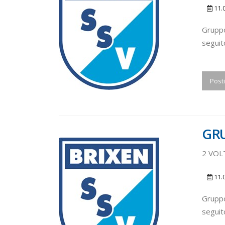
11.
Gruppo
seguit
Posti
GRU
2 VOL
11.
Gruppo
seguit