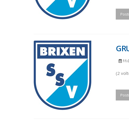
Posti
GR
11.
(2 vol
Posti