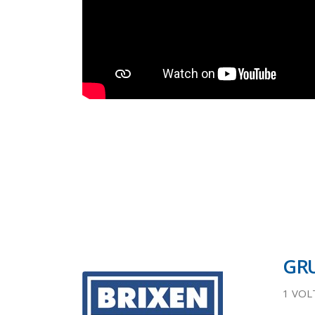
GRU
1 VOL