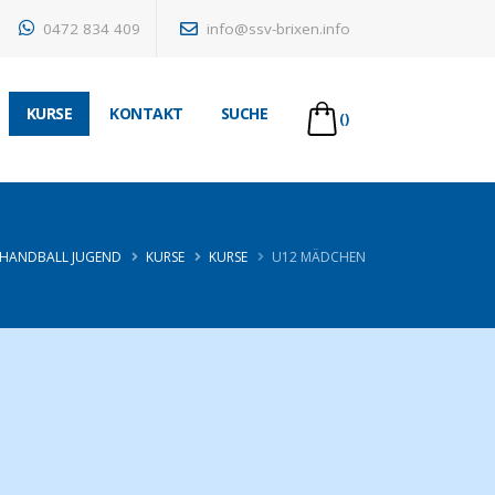
0472 834 409
info@ssv-brixen.info
KURSE
KONTAKT
SUCHE
()
HANDBALL JUGEND
KURSE
KURSE
U12 MÄDCHEN